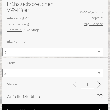
Frühstücksbrettchen
VW-Käfer
10,00
€ je Stück
Endpreis*
Artikelnr.: 65102
zzgl. Versand
Lagermenge: 5
Lieferzeit*:
7 Werktage
Bild Nummer
Größe
Menge:
Auf die Merkliste