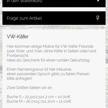
In den Warenkorb
Frage zum Artikel
VW-Käfer
Hier kommen einige Motive für VW-Käfer Freunde.
50er, 60er, und 70er-Jahre Käfer in Seiten oder/und
Frontansicht.
Ideal als Geschenk für einen runden Geburtstag.
Einen Namensgravur ist hier inklusive,
einen passenden Spruch gibts zu fairen Preisen,
bitte anfragen!
Zwei Größen bieten wir an:
Buche S = 22,5x12,5x1,2 cm = 10,00€
Buche M = 26,0x15,0x1,2cm = 12,00€