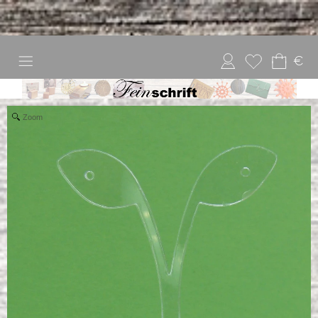
€
Zoom