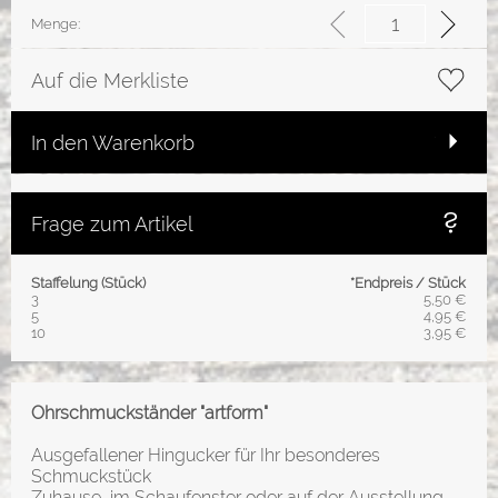
Menge:
Auf die Merkliste
In den Warenkorb
Frage zum Artikel
Staffelung (Stück)
*Endpreis / Stück
3
5,50 €
5
4,95 €
10
3,95 €
Ohrschmuckständer "artform"
Ausgefallener Hingucker für Ihr besonderes
Schmuckstück
Zuhause, im Schaufenster oder auf der Ausstellung