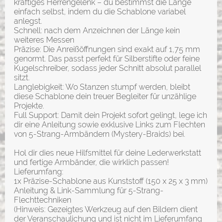
kräftiges Herrengelenk – du bestimmst die Länge
einfach selbst, indem du die Schablone variabel
anlegst.
Schnell: nach dem Anzeichnen der Länge kein
weiteres Messen
Präzise: Die Anreißöffnungen sind exakt auf 1,75 mm
genormt. Das passt perfekt für Silberstifte oder feine
Kugelschreiber, sodass jeder Schnitt absolut parallel
sitzt.
Langlebigkeit: Wo Stanzen stumpf werden, bleibt
diese Schablone dein treuer Begleiter für unzählige
Projekte.
Full Support: Damit dein Projekt sofort gelingt, lege ich
dir eine Anleitung sowie exklusive Links zum Flechten
von 5-Strang-Armbändern (Mystery-Braids) bei.
Hol dir dies neue Hilfsmittel für deine Lederwerkstatt
und fertige Armbänder, die wirklich passen!
Lieferumfang:
1x Präzise-Schablone aus Kunststoff (150 x 25 x 3 mm)
Anleitung & Link-Sammlung für 5-Strang-
Flechttechniken
(Hinweis: Gezeigtes Werkzeug auf den Bildern dient
der Veranschaulichung und ist nicht im Lieferumfang