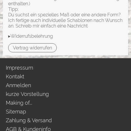
enthalten.)
Tipp:
Du suchst ein spezielles Maß oder eine andere Form?
Ich fertige auch individuelle Schablonen nach Wunsch
an. Schreib mir einfach eine Nachricht
▸Widerrufsbelehrung
Vertrag widerrufen
Impressum
Kontakt
Anmelden
kurze Vorstellung
Making of...
Sitemap
Zahlung & Versand
AGB & Kundeninfo