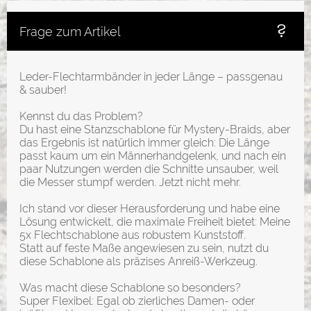
Frage zum Artikel
Leder-Flechtarmbänder in jeder Länge – passgenau
& sauber!
Kennst du das Problem?
Du hast eine Stanzschablone für Mystery-Braids, aber
das Ergebnis ist natürlich immer gleich: Die Länge
passt kaum um ein Männerhandgelenk, und nach ein
paar Nutzungen werden die Schnitte unsauber, weil
die Messer stumpf werden. Jetzt nicht mehr.
Ich stand vor dieser Herausforderung und habe eine
Lösung entwickelt, die maximale Freiheit bietet: Meine
5x Flechtschablone aus robustem Kunststoff.
Statt auf feste Maße angewiesen zu sein, nutzt du
diese Schablone als präzises Anreiß-Werkzeug.
Was macht diese Schablone so besonders?
Super Flexibel: Egal ob zierliches Damen- oder