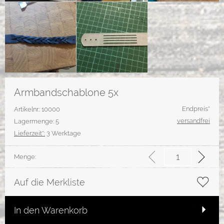
Armbandschablone 5x
Endpreis*
Artikelnr.: 10000
versandfrei
Lagermenge: 5
Lieferzeit*:
3 Werktage
Menge:
Auf die Merkliste
In den Warenkorb