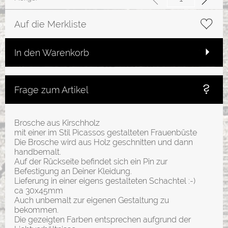
Auf die Merkliste
In den Warenkorb
Frage zum Artikel
Brosche aus Kirschholz
mit einer im Stil Picassos gestalteten Frauenbüste
Die Brosche wird aus Holz geschnitten und dann
handbemalt.
Auf der Rückseite befindet sich ein Pin zur
Befestigung an Deiner Kleidung.
Lieferung in einer eigens gestalteten Schachtel :-)
ca 30x45mm
Auch unbemalt zur eigenen Gestaltung zu
bekommen.
Die gezeigten Farben entsprechen aufgrund der