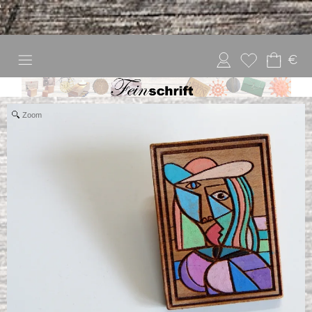
€
Zoom