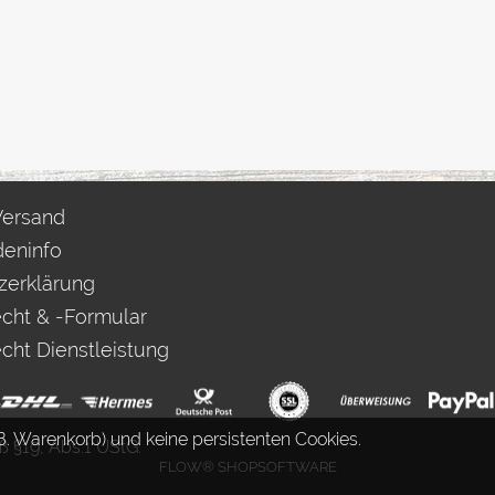
Versand
eninfo
zerklärung
cht & -Formular
cht Dienstleistung
. Warenkorb) und keine persistenten Cookies.
 §19, Abs.1 UStG.
FLOW® SHOPSOFTWARE