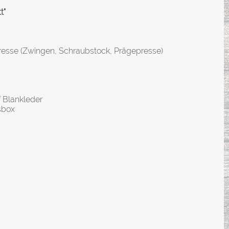
t"
resse (Zwingen, Schraubstock, Prägepresse)
f Blankleder
sbox