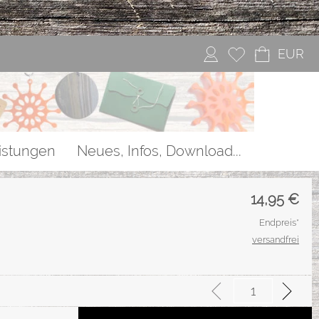
EUR
istungen
Neues, Infos, Download...
14,95
€
Endpreis*
versandfrei