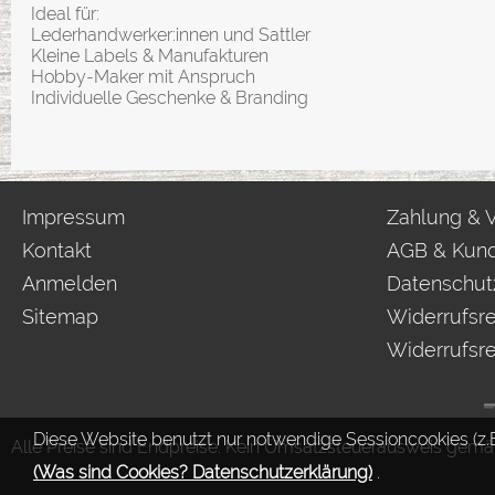
Ideal für:
Lederhandwerker:innen und Sattler
Kleine Labels & Manufakturen
Hobby-Maker mit Anspruch
Individuelle Geschenke & Branding
Impressum
Zahlung & 
Kontakt
AGB & Kund
Anmelden
Datenschut
Sitemap
Widerrufsre
Widerrufsre
Diese Website benutzt nur notwendige Sessioncookies (z.B
Alle Preise sind Endpreise. Kein Umsatzsteuerausweis gemäß
(Was sind Cookies? Datenschutzerklärung)
.