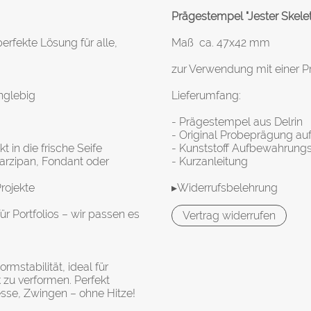
Prägestempel "Jester Skelet
rfekte Lösung für alle,
Maß ca. 47x42 mm
zur Verwendung mit einer P
anglebig
Lieferumfang:
- Prägestempel aus Delrin
- Original Probeprägung au
 in die frische Seife
- Kunststoff Aufbewahrung
arzipan, Fondant oder
- Kurzanleitung
Projekte
▸Widerrufsbelehrung
r Portfolios – wir passen es
Vertrag widerrufen
rmstabilität, ideal für
 zu verformen. Perfekt
sse, Zwingen – ohne Hitze!