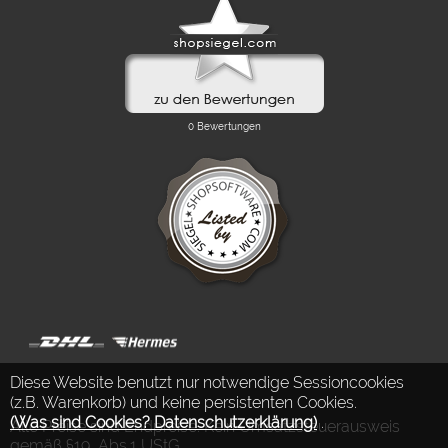
Diese Website benutzt nur notwendige Sessioncookies
(z.B. Warenkorb) und keine persistenten Cookies.
(Was sind Cookies? Datenschutzerklärung)
.
Alle Preise sind Endpreise. Kein Umsatzsteuerausweis
gemäß §19, Abs.1 UStG.