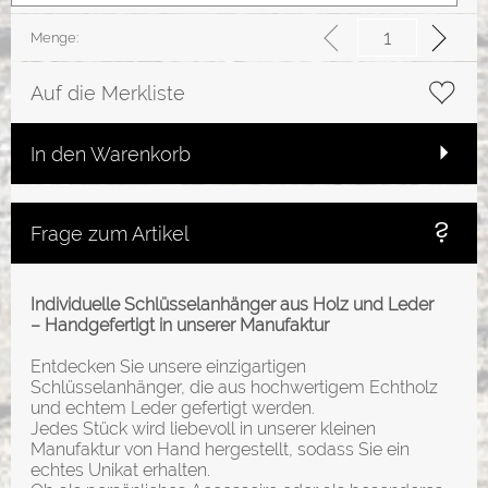
Menge:
Auf die Merkliste
In den Warenkorb
Frage zum Artikel
Individuelle Schlüsselanhänger aus Holz und Leder
– Handgefertigt in unserer Manufaktur
Entdecken Sie unsere einzigartigen
Schlüsselanhänger, die aus hochwertigem Echtholz
und echtem Leder gefertigt werden.
Jedes Stück wird liebevoll in unserer kleinen
Manufaktur von Hand hergestellt, sodass Sie ein
echtes Unikat erhalten.