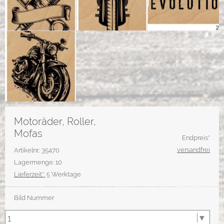
Motoräder, Roller,
Mofas
Endpreis*
versandfrei
Artikelnr.: 35470
Lagermenge: 10
Lieferzeit*:
5 Werktage
Bild Nummer