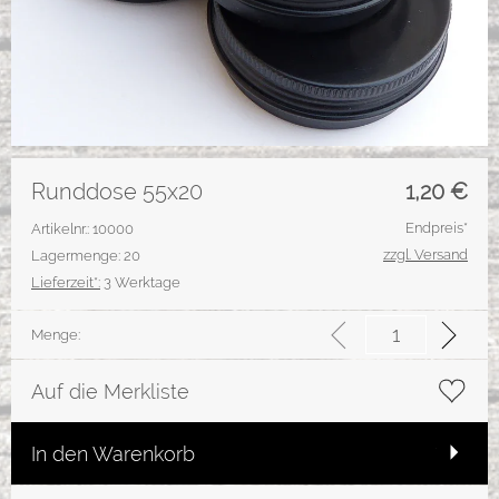
Runddose 55x20
1,20
€
Endpreis*
Artikelnr.: 10000
zzgl. Versand
Lagermenge: 20
Lieferzeit*:
3 Werktage
Menge:
Auf die Merkliste
In den Warenkorb