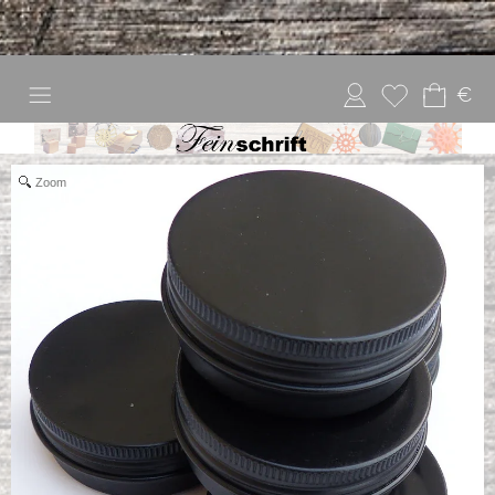
€
Zoom