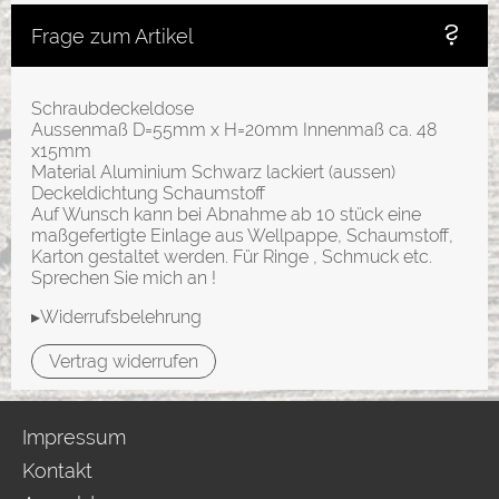
Frage zum Artikel
Schraubdeckeldose
Aussenmaß D=55mm x H=20mm Innenmaß ca. 48
x15mm
Material Aluminium Schwarz lackiert (aussen)
Deckeldichtung Schaumstoff
Auf Wunsch kann bei Abnahme ab 10 stück eine
maßgefertigte Einlage aus Wellpappe, Schaumstoff,
Karton gestaltet werden. Für Ringe , Schmuck etc.
Sprechen Sie mich an !
▸Widerrufsbelehrung
Vertrag widerrufen
Impressum
Kontakt